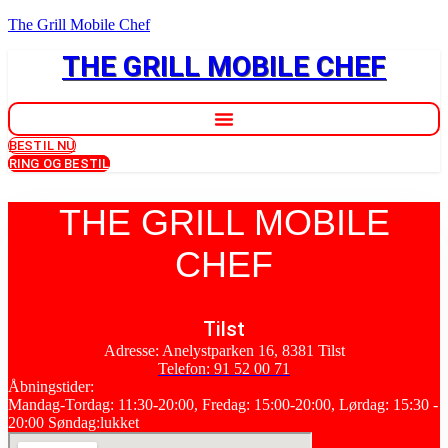
The Grill Mobile Chef
THE GRILL MOBILE CHEF
BESTIL NU
RING OG BESTIL
THE GRILL MOBILE
CHEF
Tilst
Adresse: Anelystparken 16, 8381 Tilst
Telefon: 91 52 00 71
Åbningstider:
Mandag-Tordag: 11:30-20:00, Fredag: 15:00-20:00, Lørdag: 15:30 -
20:00 Søndag:lukket